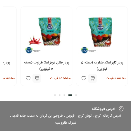
پودر گلپر اعلاء طراوت (بسته 5
پودر فلفل قرمز اعلا طراوت (بسته
پودر فل
کیلویی)
5 کیلویی)
(بسته
مشاهده قیمت
مشاهده قیمت
مشاهده قی
آدرس فروشگاه
آدرس کارخانه: کرج ، اتوبان کرج – قزوین ، خروجی پل کردان به سمت جاده قدیم ،
شهرک طاووسیه