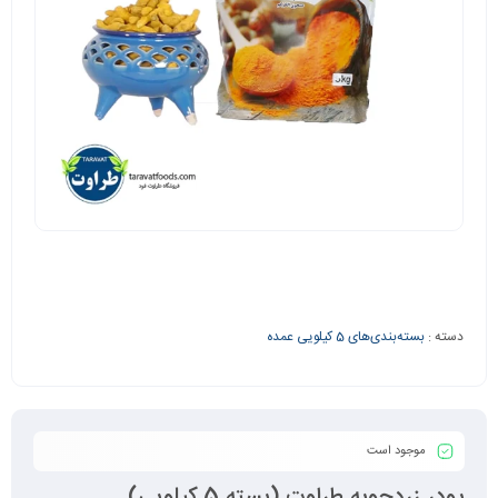
دسته :
بسته‌بندی‌های 5 کیلویی عمده
موجود است
پودر زردچوبه طراوت (بسته 5 کیلویی)