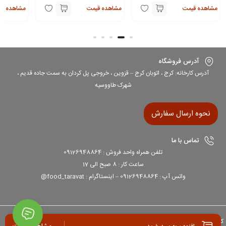
مشاهده قیمت
مشاهده قیمت
مشاهده قی
آدرس فروشگاه
آدرس کارخانه: کرج ، اتوبان کرج – قزوین ، خروجی پل کردان به سمت جاده قدیم ،
شهرک طاووسیه
نحوه ارسال سفارش
تماس با ما
تلفن همراه واحد فروش : 09126948864
ساعت کار : 8 صبح الی 17
واتس آپ : 09126948864 – اینستاگرام : food_taravat@
کلیه حقوق مادی و معنوی برای این سایت محفوظ می باشد و هرگونه کپی برداری شامل پیگرد